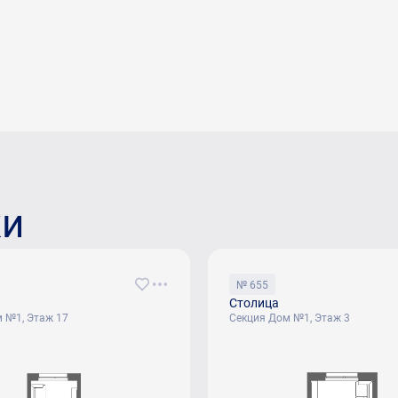
ки
№ 655
Столица
 №1, Этаж 17
Секция Дом №1, Этаж 3