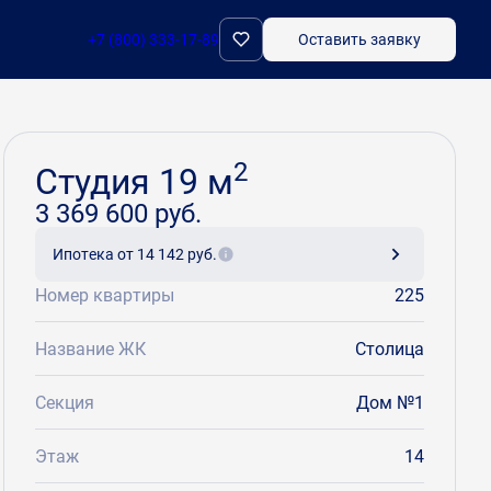
+7 (800) 333-17-89
Оставить заявку
Забронировать
2
Студия 19 м
3 369 600 руб.
Ипотека
от 14 142 руб.
Номер квартиры
225
Название ЖК
Столица
Секция
Дом №1
Этаж
14