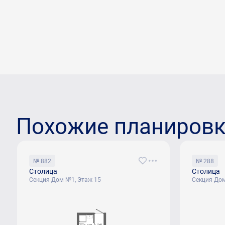
Похожие планиров
№ 882
№ 288
Столица
Столица
Секция Дом №1, Этаж 15
Секция Дом