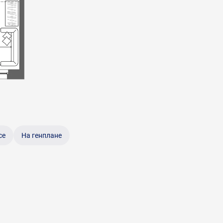
се
На генплане