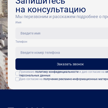
Запишитесь
на консультацию
Мы перезвоним и расскажем подробнее о пр
Имя
Tелефон
Заказать звонок
Принимаю
политику конфиденциальности
и даю согласие на
о
персональных данных
Даю согласие на
получение рекламно-информационных матер