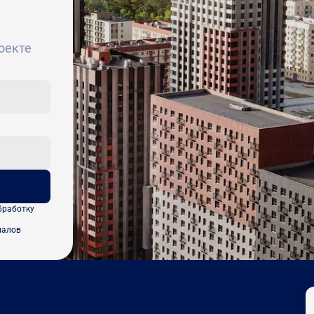
оекте
бработку
иалов