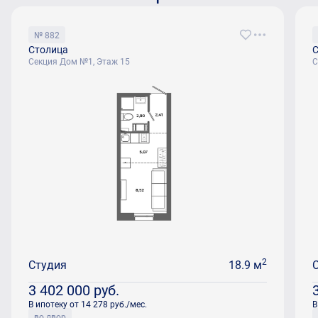
№ 882
Столица
С
Секция Дом №1, Этаж 15
С
2
Студия
18.9 м
3 402 000
руб.
В ипотеку от 14 278 руб./мес.
В
во двор