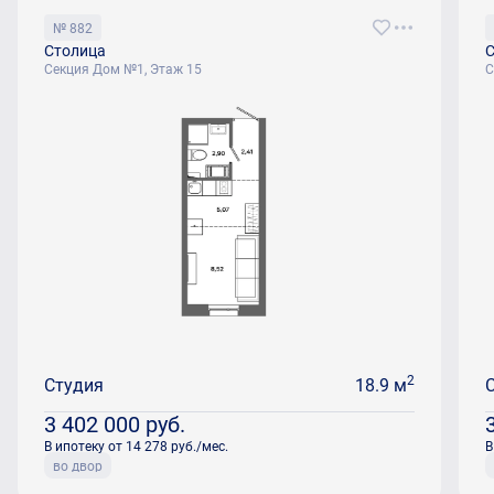
№ 882
Столица
С
Секция Дом №1, Этаж 15
С
2
Студия
18.9 м
3 402 000
руб.
В ипотеку от 14 278 руб./мес.
В
во двор