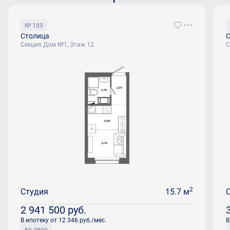
№ 189
Столица
С
Секция Дом №1, Этаж 12
С
2
Студия
15.7 м
2 941 500
руб.
В ипотеку от 12 346 руб./мес.
В
во двор