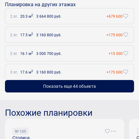
Планировка на других этажах
2
2 эт.
20.3 м
3 664 800 руб.
+679 600
2
2 эт.
17.5 м
3 160 800 руб.
+175 600
2
2 эт.
16.1 м
3 000 700 руб.
+15 500
2
3 эт.
17.6 м
3 160 800 руб.
+175 600
Показать еще 44 объектa
Похожие планировки
№ 189
Столица
С