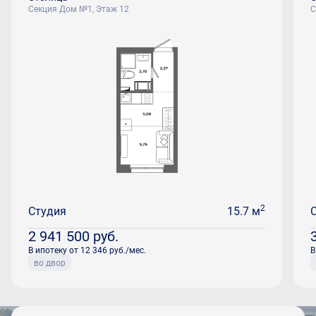
Секция Дом №1, Этаж 12
С
2
Студия
15.7 м
2 941 500
руб.
В ипотеку от 12 346 руб./мес.
В
во двор