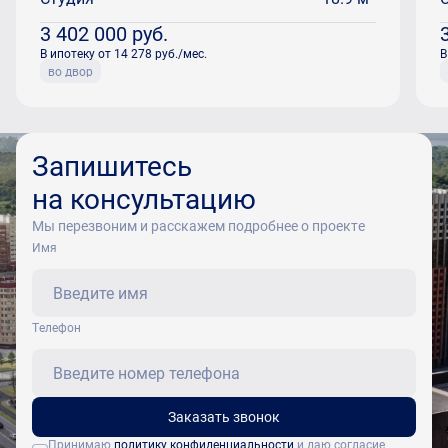
3 402 000
руб.
В ипотеку от 14 278 руб./мес.
В
во двор
Запишитесь
на консультацию
Мы перезвоним и расскажем подробнее о проекте
Имя
Tелефон
Заказать звонок
Принимаю
политику конфиденциальности
и даю согласие