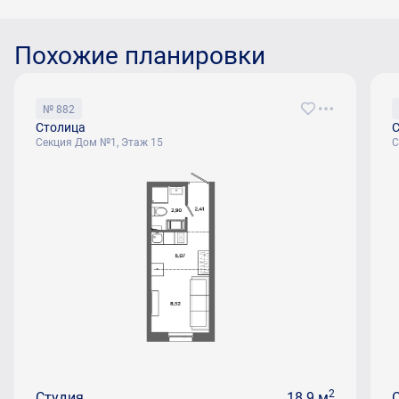
Похожие планировки
№ 882
Столица
С
Секция Дом №1, Этаж 15
С
2
Студия
18.9 м