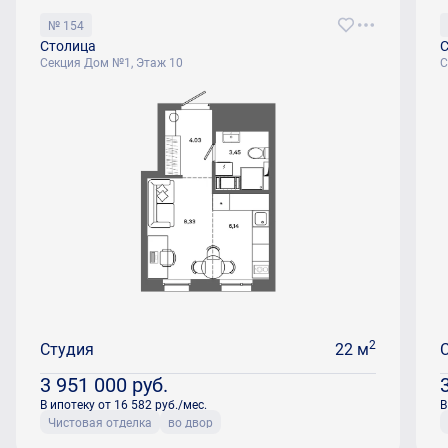
№ 154
Столица
С
Секция Дом №1, Этаж 10
С
2
Студия
22 м
3 951 000
руб.
В ипотеку от 16 582 руб./мес.
В
Чистовая отделка
во двор