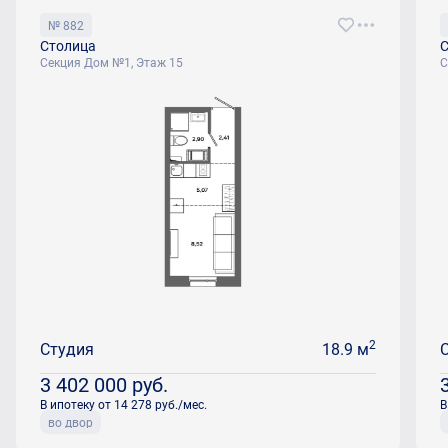
№ 882
Столица
С
Секция Дом №1, Этаж 15
С
2
Студия
18.9 м
3 402 000
руб.
В ипотеку от 14 278 руб./мес.
В
во двор