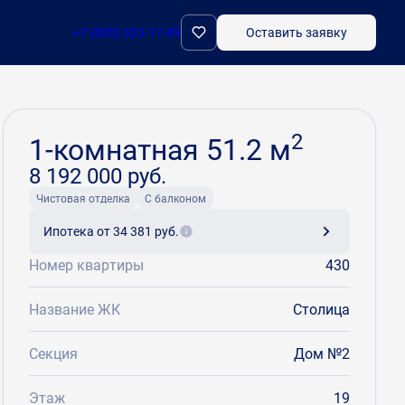
+7 (800) 333-17-89
Оставить заявку
Забронировать
2
1-комнатная 51.2 м
8 192 000 руб.
Чистовая отделка
С балконом
Ипотека
от 34 381 руб.
Номер квартиры
430
Название ЖК
Столица
Секция
Дом №2
Этаж
19