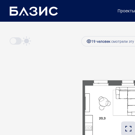
2
1-комнатная
51.2 м
8 192 000 руб.
Проект
Ипотека
от 
19 человек
смотрели эту