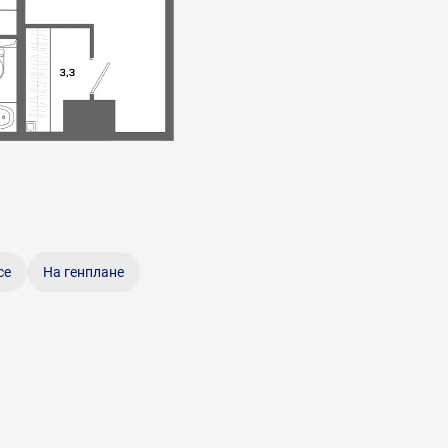
се
На генплане