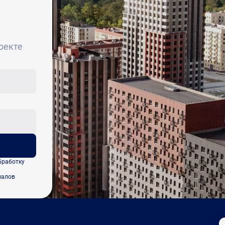
оекте
бработку
иалов