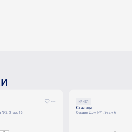
ки
№ 431
Столица
 №2, Этаж 16
Секция Дом №1, Этаж 6