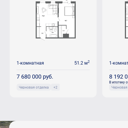
2
1-комнатная
51.2 м
1-комна
7 680 000
руб.
8 192 
В ипотеку о
Черновая отделка
+2
Черновая