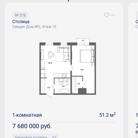
№ 378
Столица
С
Секция Дом №2, Этаж 15
С
2
1-комнатная
51.2 м
7 680 000
руб.
В
Черновая отделка
+2