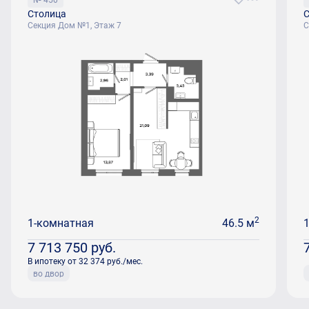
Столица
С
Секция Дом №1, Этаж 7
С
2
1-комнатная
46.5 м
7 713 750
руб.
В ипотеку от 32 374 руб./мес.
во двор