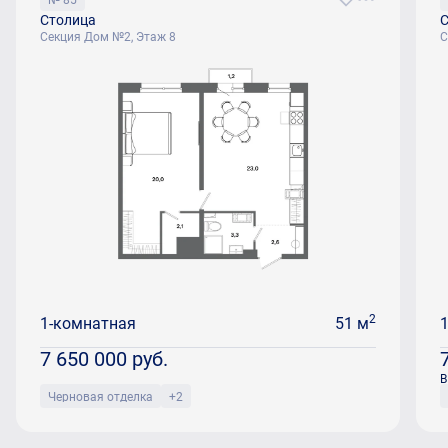
Столица
С
Секция Дом №2, Этаж 8
С
2
1-комнатная
51 м
7 650 000
руб.
В
Черновая отделка
+2