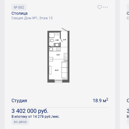
№ 882
Столица
С
Секция Дом №1, Этаж 15
С
2
Студия
18.9 м
3 402 000
руб.
В ипотеку от 14 278 руб./мес.
В
во двор