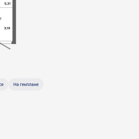
се
На генплане