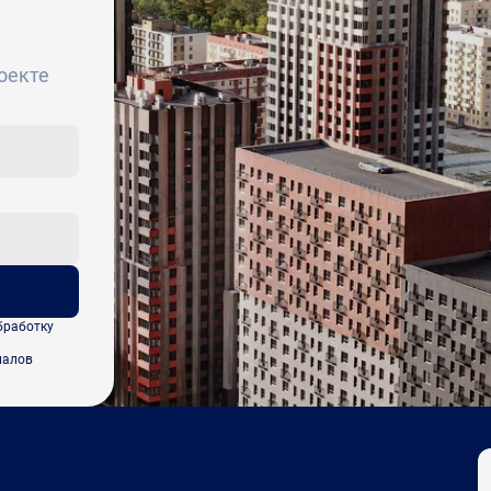
оекте
бработку
иалов