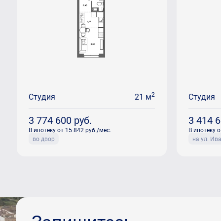
2
Студия
21 м
Студия
3 774 600
руб.
3 414 
В ипотеку от 15 842 руб./мес.
В ипотеку о
во двор
на ул. Ив