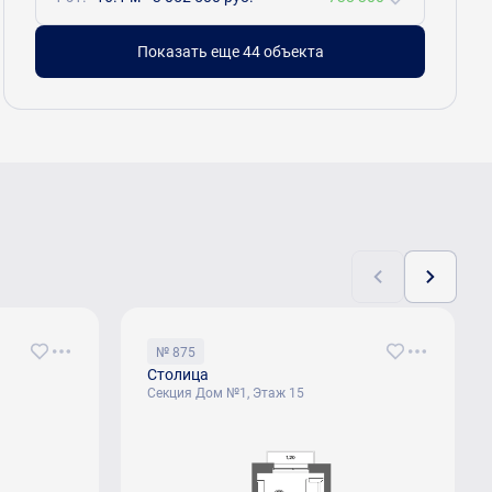
Показать еще 44 объектa
№ 875
Столица
Секция Дом №1, Этаж 15