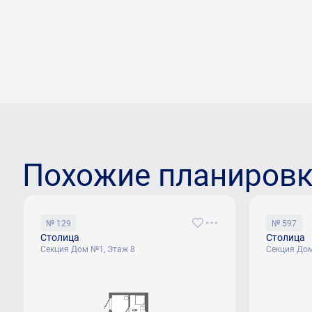
Похожие планиров
№ 129
№ 597
Столица
Столица
Секция Дом №1, Этаж 8
Секция Дом