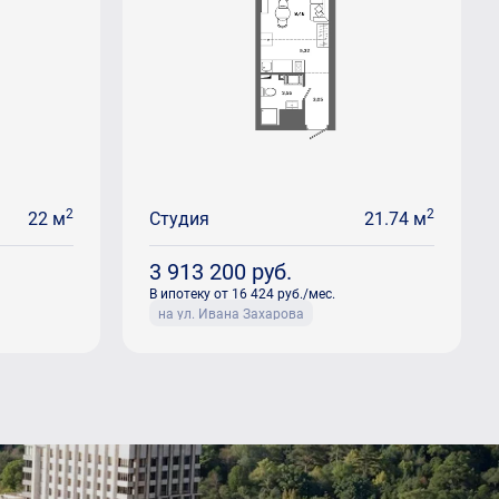
2
2
22 м
Студия
21.74 м
3 913 200
руб.
В ипотеку от 16 424 руб./мес.
на ул. Ивана Захарова