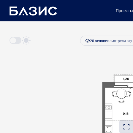
2
Студия
20.6 м
3 790 800 руб.
Проект
Ипотека
от 15 910 ру
20 человек
смотрели эту