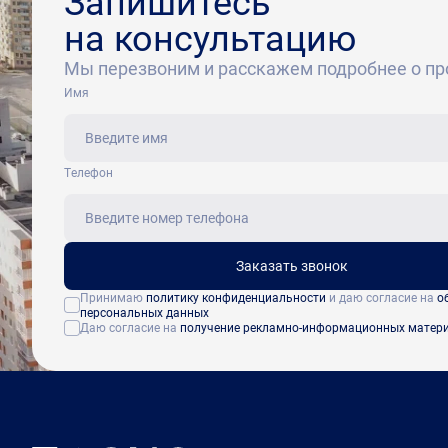
Запишитесь
на консультацию
Мы перезвоним и расскажем подробнее о пр
Имя
Tелефон
Заказать звонок
Принимаю
политику конфиденциальности
и даю согласие на
о
персональных данных
Даю согласие на
получение рекламно-информационных матер