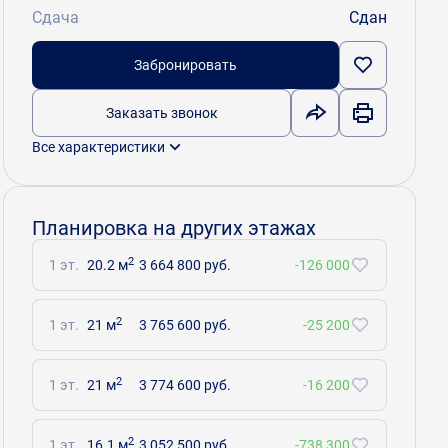
Сдача
Сдан
Забронировать
Заказать звонок
Все характеристики
Планировка на других этажах
2
1 эт.
20.2 м
3 664 800 руб.
-126 000
2
1 эт.
21 м
3 765 600 руб.
-25 200
2
1 эт.
21 м
3 774 600 руб.
-16 200
2
1 эт.
16.1 м
3 052 500 руб.
-738 300