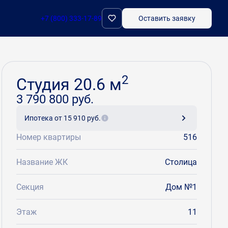
+7 (800) 333-17-89
Оставить заявку
Забронировать
2
Студия 20.6 м
3 790 800 руб.
Ипотека
от 15 910 руб.
Номер квартиры
516
Название ЖК
Столица
Секция
Дом №1
Этаж
11