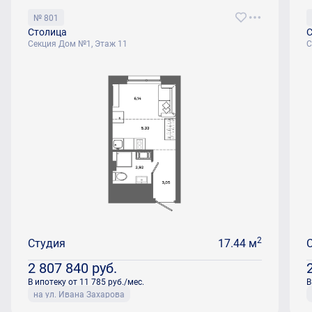
№ 801
Столица
С
Секция Дом №1, Этаж 11
С
2
Студия
17.44 м
2 807 840
руб.
В ипотеку от 11 785 руб./мес.
В
на ул. Ивана Захарова