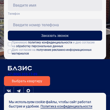
Tелефон
Заказать звонок
Принимаю
политику конфиденциальности
и даю согласие
на
обработку персональных данных
Даю согласие на
получение рекламно-информационных
материалов
+7 (800) 333-17-89
Выбрать квартиру
Проектная документация на наш дом.рф
Мы используем cookie-файлы, чтобы сайт работал
Политика конфиденциальности персональных данных
быстрее и удобнее.
Политика конфиденциальности
Согласие на обработку персональных данных