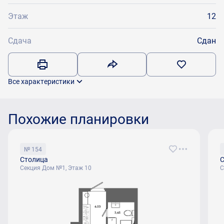
Этаж
12
Сдача
Сдан
Все характеристики
Похожие планировки
№ 154
Столица
С
Секция Дом №1, Этаж 10
С