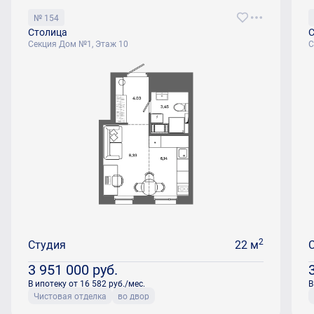
№ 154
Столица
С
Секция Дом №1, Этаж 10
С
2
Студия
22 м
3 951 000
руб.
В ипотеку от 16 582 руб./мес.
В
Чистовая отделка
во двор