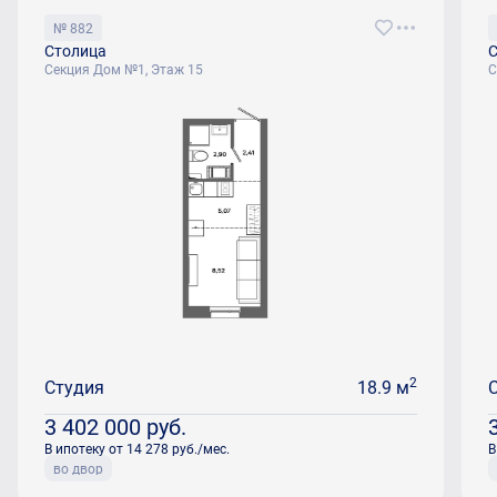
№ 882
Столица
С
Секция Дом №1, Этаж 15
С
2
Студия
18.9 м
3 402 000
руб.
В ипотеку от 14 278 руб./мес.
В
во двор