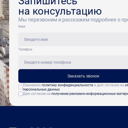
Запишитесь
на консультацию
Мы перезвоним и расскажем подробнее о пр
Имя
Tелефон
Заказать звонок
Принимаю
политику конфиденциальности
и даю согласие на
о
персональных данных
Даю согласие на
получение рекламно-информационных матер