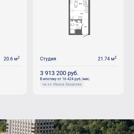
2
2
20.6 м
Студия
21.74 м
3 913 200
руб.
В ипотеку от 16 424 руб./мес.
на ул. Ивана Захарова