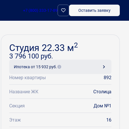
+7 (800) 333-17-89
Оставить заявку
Забронировать
2
Студия 22.33 м
3 796 100 руб.
Ипотека
от 15 932 руб.
Номер квартиры
892
Название ЖК
Столица
Секция
Дом №1
Этаж
16