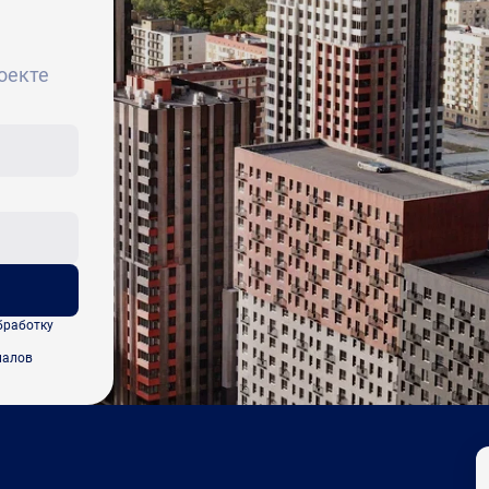
оекте
бработку
иалов