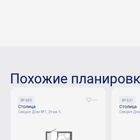
Похожие планиров
№ 685
№ 631
Столица
Столица
Секция Дом №1, Этаж 5
Секция Дом