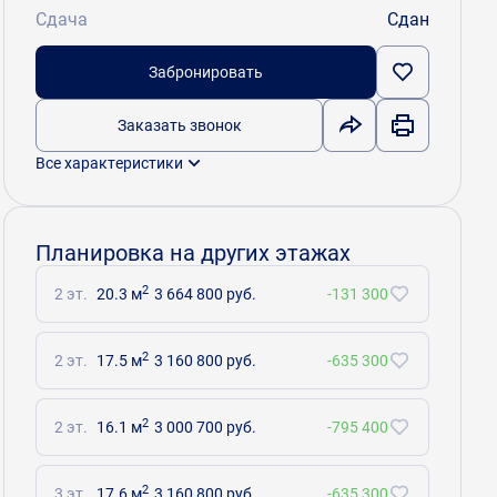
Сдача
Сдан
Забронировать
Заказать звонок
Все характеристики
Планировка на других этажах
2
2 эт.
20.3 м
3 664 800 руб.
-131 300
2
2 эт.
17.5 м
3 160 800 руб.
-635 300
2
2 эт.
16.1 м
3 000 700 руб.
-795 400
2
3 эт.
17.6 м
3 160 800 руб.
-635 300