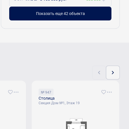
Показать еще 42 объектa
№ 947
Столица
Секция Дом №1, Этаж 19