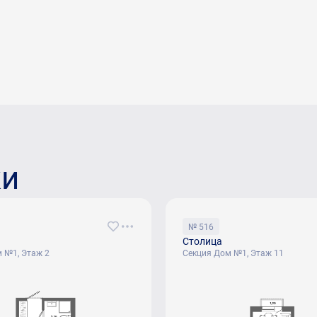
ки
№ 516
Столица
 №1, Этаж 2
Секция Дом №1, Этаж 11