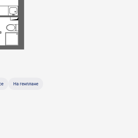
се
На генплане