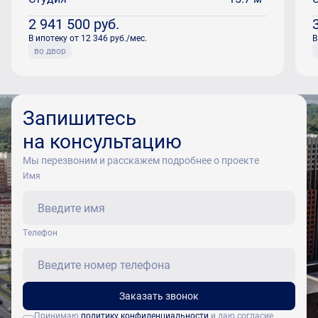
2 941 500
руб.
В ипотеку от 12 346 руб./мес.
В
во двор
Запишитесь
на консультацию
Мы перезвоним и расскажем подробнее о проекте
Имя
Tелефон
Заказать звонок
Принимаю
политику конфиденциальности
и даю согласие