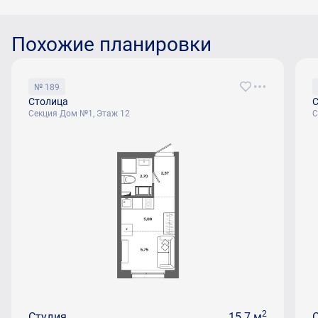
Похожие планировки
№ 189
Столица
С
Секция Дом №1, Этаж 12
С
2
Студия
15.7 м