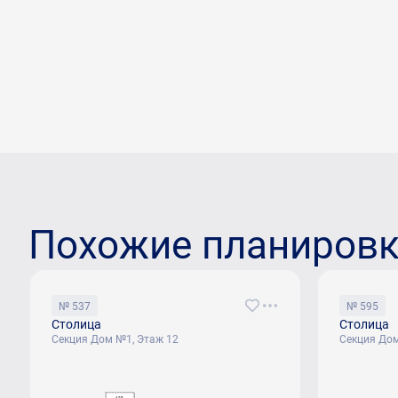
Похожие планиров
№ 537
№ 595
Столица
Столица
Секция Дом №1, Этаж 12
Секция Дом