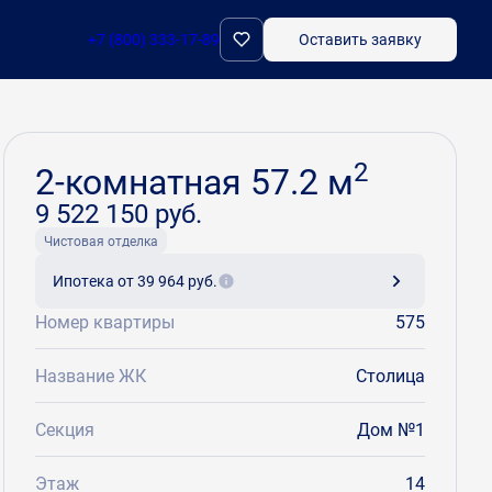
+7 (800) 333-17-89
Оставить заявку
Забронировать
2
2-комнатная 57.2 м
9 522 150 руб.
Чистовая отделка
Ипотека
от 39 964 руб.
Номер квартиры
575
Название ЖК
Столица
Секция
Дом №1
Этаж
14