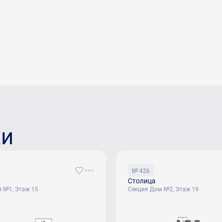
ки
№ 426
Столица
 №1, Этаж 15
Секция Дом №2, Этаж 19