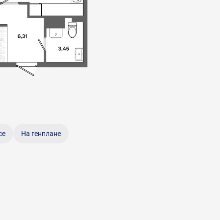
се
На генплане