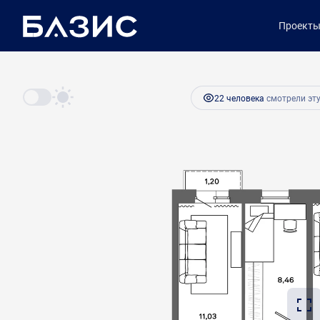
2
2-комнатная
57.2 м
9 522 150 руб.
Проект
Ипотека
от 
22 человекa
смотрели эту