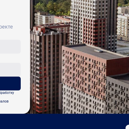
оекте
бработку
иалов