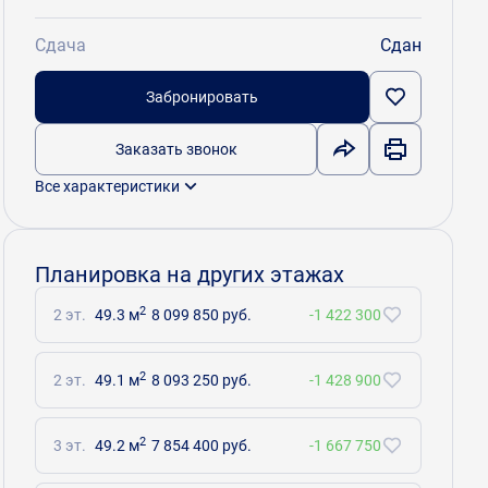
Сдача
Сдан
Забронировать
Заказать звонок
Все характеристики
Планировка на других этажах
2
2 эт.
49.3 м
8 099 850 руб.
-1 422 300
2
2 эт.
49.1 м
8 093 250 руб.
-1 428 900
2
3 эт.
49.2 м
7 854 400 руб.
-1 667 750