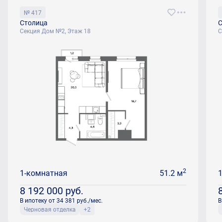
№ 417
Столица
С
Секция Дом №2, Этаж 18
С
2
1-комнатная
51.2 м
8 192 000
руб.
В ипотеку от 34 381 руб./мес.
В
Черновая отделка
+2