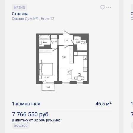
№ 543
Столица
С
Секция Дом №1, Этаж 12
С
2
1-комнатная
46.5 м
7 766 550
руб.
В ипотеку от 32 596 руб./мес.
во двор