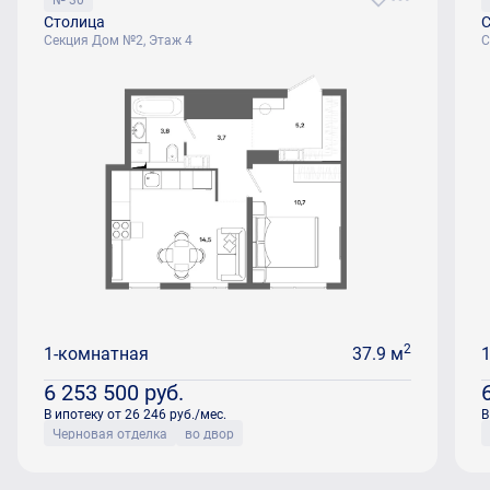
Столица
С
Секция Дом №2, Этаж 4
С
2
1-комнатная
37.9 м
6 253 500
руб.
В ипотеку от 26 246 руб./мес.
В
Черновая отделка
во двор