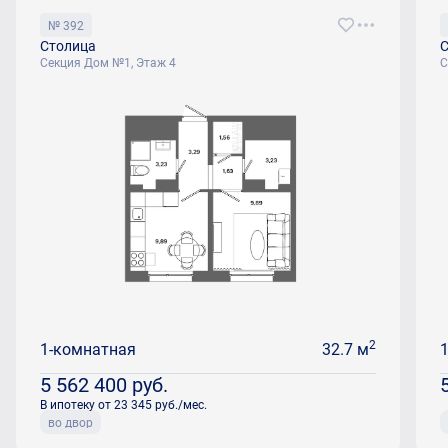
№ 392
Столица
С
Секция Дом №1, Этаж 4
С
2
1-комнатная
32.7 м
5 562 400
руб.
В ипотеку от 23 345 руб./мес.
во двор