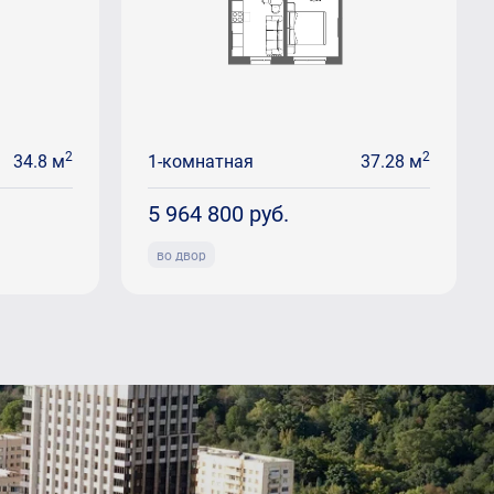
2
2
34.8 м
1-комнатная
37.28 м
5 964 800
руб.
во двор