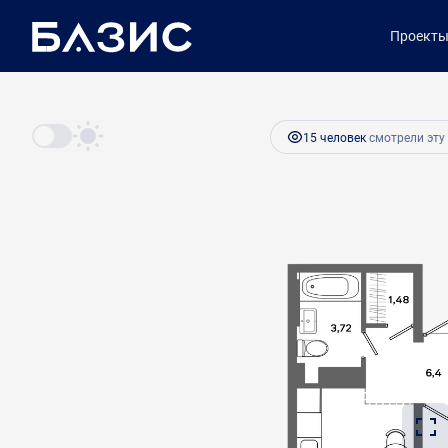
2
1-комнатная
37.39 м
5 982 400 руб.
Проект
15 человек
смотрели эту