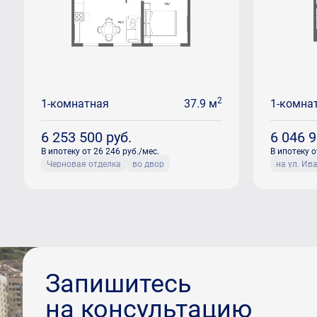
2
1-комнатная
37.9 м
1-комна
6 253 500
руб.
6 046 
В ипотеку от 26 246 руб./мес.
В ипотеку о
Черновая отделка
во двор
на ул. Ив
Запишитесь
на консультацию