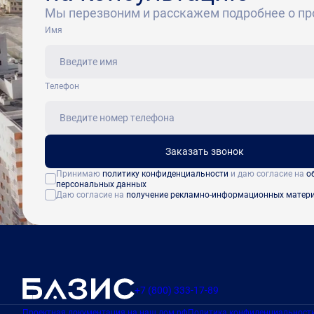
Мы перезвоним и расскажем подробнее о пр
Имя
Tелефон
Заказать звонок
Принимаю
политику конфиденциальности
и даю согласие на
о
персональных данных
Даю согласие на
получение рекламно-информационных матер
+7 (800) 333-17-89
Проектная документация на наш дом.рф
Политика конфиденциальност