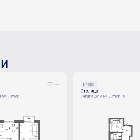
ки
№ 300
Столица
 №1, Этаж 11
Секция Дом №1, Этаж 18