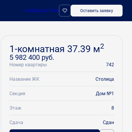
+7 (800) 333-17-89
Оставить заявку
Забронировать
2
1-комнатная 37.39 м
5 982 400 руб.
Номер квартиры
742
Название ЖК
Столица
Секция
Дом №1
Этаж
8
Сдача
Сдан