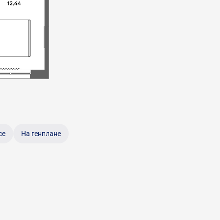
се
На генплане