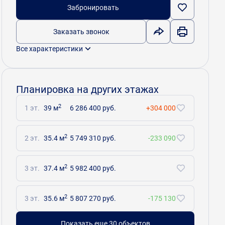
Забронировать
Заказать звонок
Все характеристики
Планировка на других этажах
2
1 эт.
39 м
6 286 400 руб.
+304 000
2
2 эт.
35.4 м
5 749 310 руб.
-233 090
2
3 эт.
37.4 м
5 982 400 руб.
2
3 эт.
35.6 м
5 807 270 руб.
-175 130
Показать еще 30 объектов