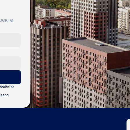
оекте
бработку
иалов