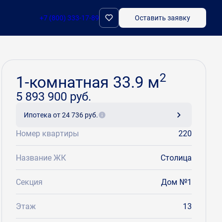
+7 (800) 333-17-89
Оставить заявку
Забронировать
2
1-комнатная 33.9 м
5 893 900 руб.
Ипотека
от 24 736 руб.
Номер квартиры
220
Название ЖК
Столица
Секция
Дом №1
Этаж
13