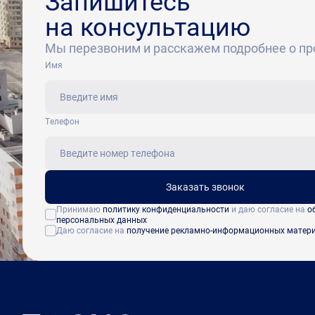
Запишитесь
на консультацию
Мы перезвоним и расскажем подробнее о пр
Имя
Tелефон
Заказать звонок
Принимаю
политику конфиденциальности
и даю согласие на
о
персональных данных
Даю согласие на
получение рекламно-информационных матер