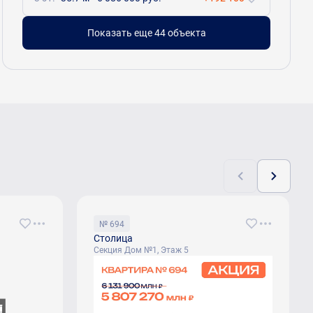
Показать еще 44 объектa
№ 694
Столица
Секция Дом №1, Этаж 5