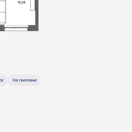
се
На генплане