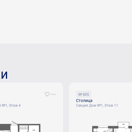
ки
№ 805
Столица
 №1, Этаж 4
Секция Дом №1, Этаж 11