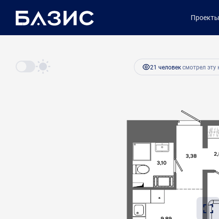
2
1-комнатная
33.9 м
5 893 900 руб.
Проект
Ипотека
от 
21 человек
смотрел эту 