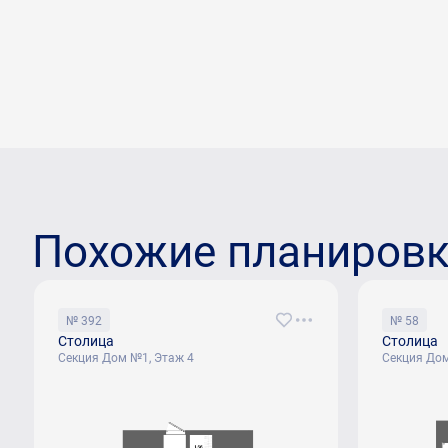
Похожие планиров
№ 392
№ 58
Столица
Столица
Секция Дом №1, Этаж 4
Секция Дом