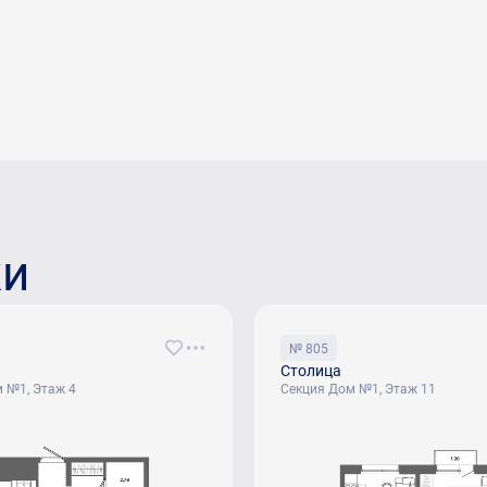
ки
№ 805
Столица
 №1, Этаж 4
Секция Дом №1, Этаж 11