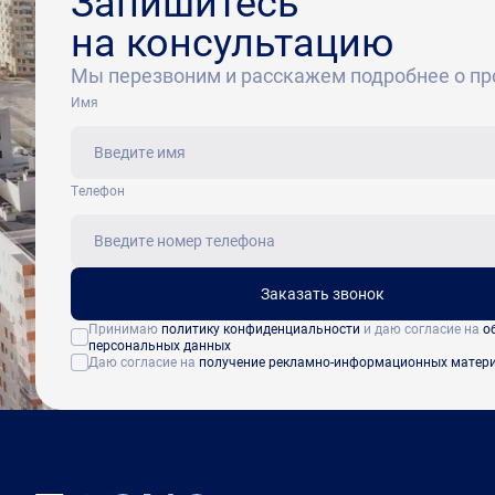
Запишитесь
на консультацию
Мы перезвоним и расскажем подробнее о пр
Имя
Tелефон
Заказать звонок
Принимаю
политику конфиденциальности
и даю согласие на
о
персональных данных
Даю согласие на
получение рекламно-информационных матер