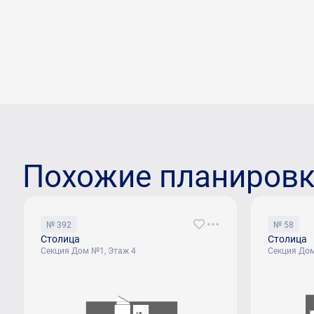
Похожие планиров
№ 392
№ 58
Столица
Столица
Секция Дом №1, Этаж 4
Секция Дом