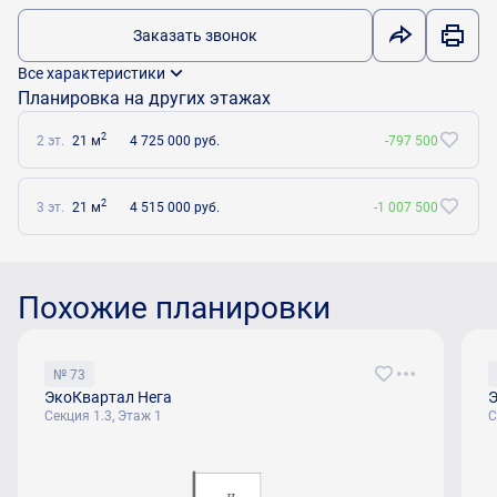
Заказать звонок
Все характеристики
Планировка на других этажах
2
2 эт.
21 м
4 725 000 руб.
-797 500
2
3 эт.
21 м
4 515 000 руб.
-1 007 500
Похожие планировки
№ 73
ЭкоКвартал Нега
Э
Секция 1.3, Этаж 1
С