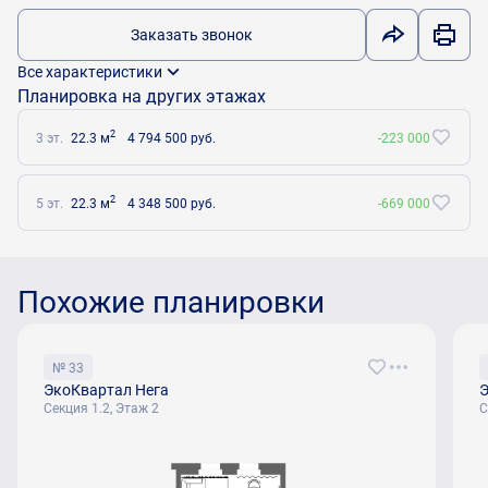
Заказать звонок
Все характеристики
Планировка на других этажах
2
3 эт.
22.3 м
4 794 500 руб.
-223 000
2
5 эт.
22.3 м
4 348 500 руб.
-669 000
Похожие планировки
№ 33
ЭкоКвартал Нега
Э
Секция 1.2, Этаж 2
С