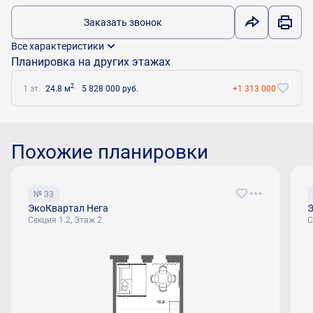
Заказать звонок
Все характеристики
Планировка на других этажах
2
1 эт.
24.8 м
5 828 000 руб.
+1 313 000
Похожие планировки
№ 33
ЭкоКвартал Нега
Э
Секция 1.2, Этаж 2
С