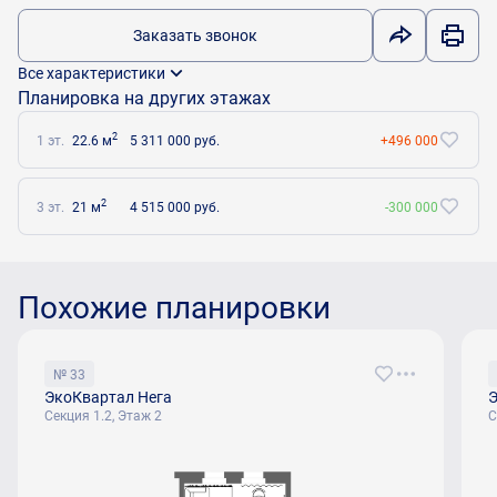
Заказать звонок
Все характеристики
Планировка на других этажах
2
1 эт.
22.6 м
5 311 000 руб.
+496 000
2
3 эт.
21 м
4 515 000 руб.
-300 000
Похожие планировки
№ 33
ЭкоКвартал Нега
Э
Секция 1.2, Этаж 2
С