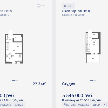
№ 231
ал Нега
ЭкоКвартал Нега
 Этаж 2
Секция 1.8, Этаж 1
2
22.3 м
Студия
500
руб.
5 546 000
руб.
т 24 036 руб./мес.
В ипотеку от 26 568 руб./мес.
 отделка
улица
Чистовая отделка
двор
+1