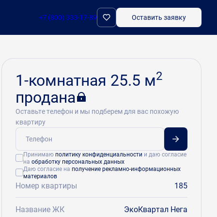
+7 (800) 333-17-89
Оставить заявку
2
1-комнатная 25.5 м
продана
Оставьте телефон и мы подберем для вас похожую
квартиру
Принимаю
политику конфиденциальности
и даю согласие
на
обработку персональных данных
Даю согласие на
получение рекламно-информационных
материалов
Номер квартиры
185
Название ЖК
ЭкоКвартал Нега