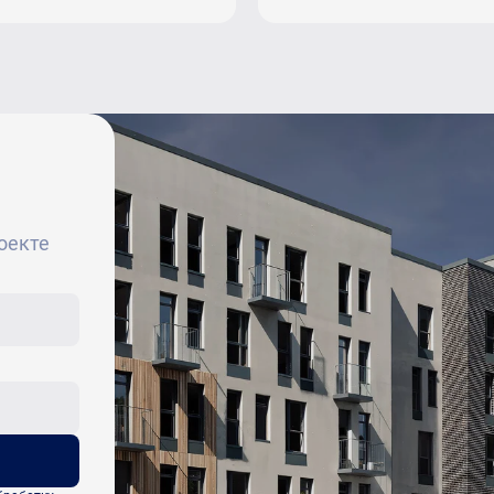
оекте