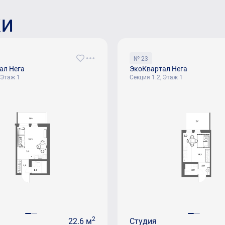
ки
№ 23
ал Нега
ЭкоКвартал Нега
 Этаж 1
Секция 1.2, Этаж 1
2
22.6 м
Студия