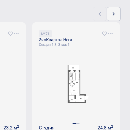
№ 71
ЭкоКвартал Нега
Секция 1.3, Этаж 1
2
2
23.2 м
Студия
24.8 м