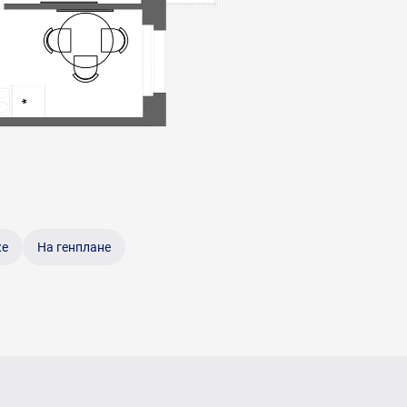
же
На генплане