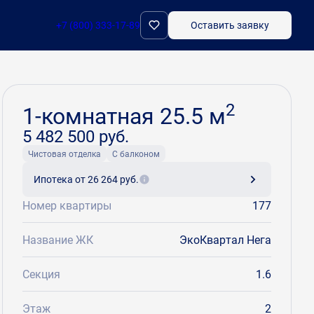
+7 (800) 333-17-89
Оставить заявку
Забронировать
2
1-комнатная 25.5 м
5 482 500 руб.
Чистовая отделка
С балконом
Ипотека
от 26 264 руб.
Номер квартиры
177
Название ЖК
ЭкоКвартал Нега
Секция
1.6
Этаж
2