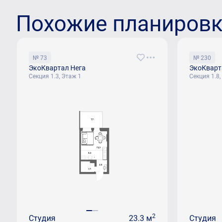
Похожие планиров
№ 73
№ 230
ЭкоКвартал Нега
ЭкоКварт
Секция 1.3, Этаж 1
Секция 1.8,
2
Студия
23.3 м
Студия