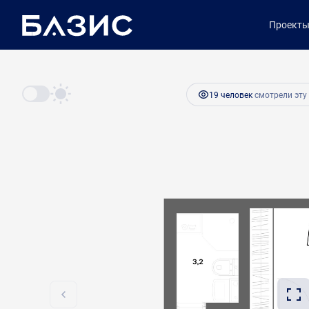
2
1-комнатная
25.5 м
5 482 500 руб.
Проект
Ипотека
от 
19 человек
смотрели эту