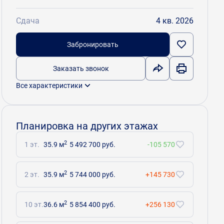
Сдача
4 кв. 2026
Забронировать
Заказать звонок
Все характеристики
Планировка на других этажах
2
1 эт.
35.9 м
5 492 700 руб.
-105 570
2
2 эт.
35.9 м
5 744 000 руб.
+145 730
2
10 эт.
36.6 м
5 854 400 руб.
+256 130