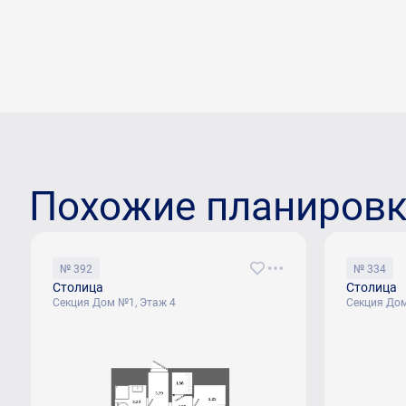
Похожие планиров
№ 392
№ 334
Столица
Столица
Секция Дом №1, Этаж 4
Секция Дом