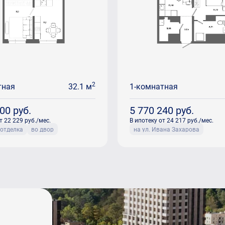
2
тная
32.1 м
1-комнатная
500
руб.
5 770 240
руб.
т 22 229 руб./мес.
В ипотеку от 24 217 руб./мес.
 отделка
во двор
на ул. Ивана Захарова