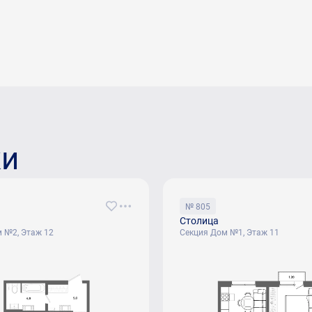
ки
№ 805
Столица
 №2, Этаж 12
Секция Дом №1, Этаж 11