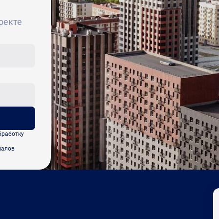
оекте
бработку
иалов