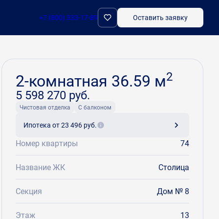
+7 (800) 333-17-89
Оставить заявку
Забронировать
2
2-комнатная 36.59 м
5 598 270 руб.
Чистовая отделка
С балконом
Ипотека
от 23 496 руб.
Номер квартиры
74
Название ЖК
Столица
Секция
Дом № 8
Этаж
13