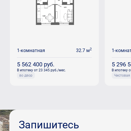
2
1-комнатная
32.7 м
1-комна
5 562 400
руб.
5 296 
В ипотеку от 23 345 руб./мес.
В ипотеку о
во двор
Чистовая
Запишитесь