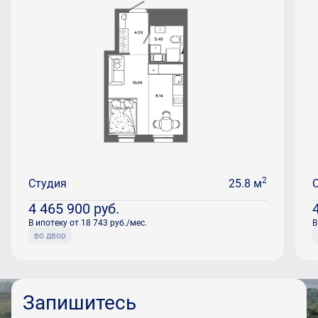
2
Студия
25.8 м
4 465 900
руб.
В ипотеку от 18 743 руб./мес.
В
во двор
Запишитесь