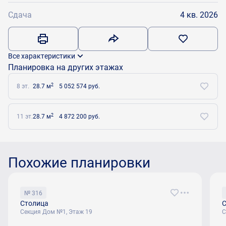
Сдача
4 кв. 2026
Все характеристики
Планировка на других этажах
2
8 эт.
28.7 м
5 052 574 руб.
2
11 эт.
28.7 м
4 872 200 руб.
Похожие планировки
№ 316
Столица
С
Секция Дом №1, Этаж 19
С