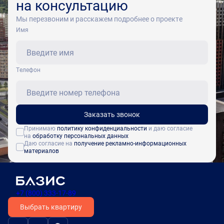
на консультацию
Мы перезвоним и расскажем подробнее о проекте
Имя
Tелефон
Заказать звонок
Принимаю
политику конфиденциальности
и даю согласие
на
обработку персональных данных
Даю согласие на
получение рекламно-информационных
материалов
+7 (800) 333-17-89
Выбрать квартиру