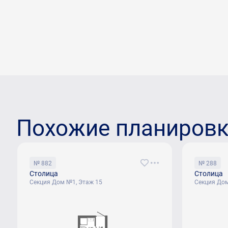
Похожие планиров
№ 882
№ 288
Столица
Столица
Секция Дом №1, Этаж 15
Секция Дом