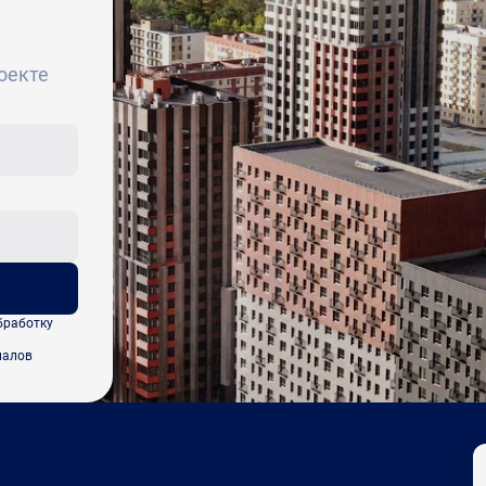
оекте
бработку
иалов