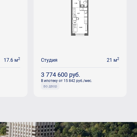
2
2
17.6 м
Студия
21 м
3 774 600
руб.
В ипотеку от 15 842 руб./мес.
во двор