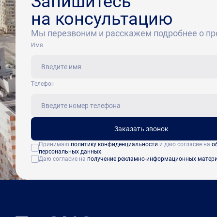
Запишитесь
на консультацию
Мы перезвоним и расскажем подробнее о пр
Имя
Tелефон
Заказать звонок
Принимаю
политику конфиденциальности
и даю согласие на
о
персональных данных
Даю согласие на
получение рекламно-информационных матер