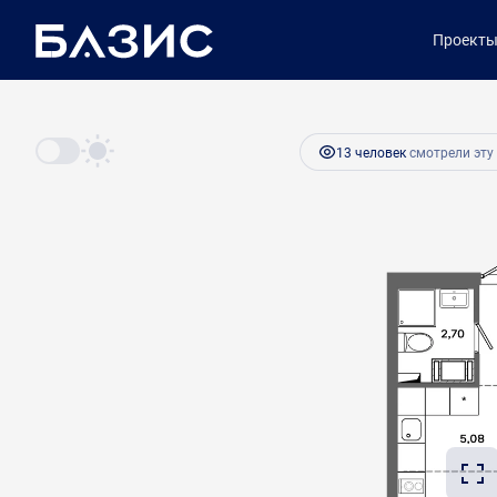
2
Студия
18.5 м
3 472 200 руб.
Проект
Ипотека
от 14 573 ру
13 человек
смотрели эту