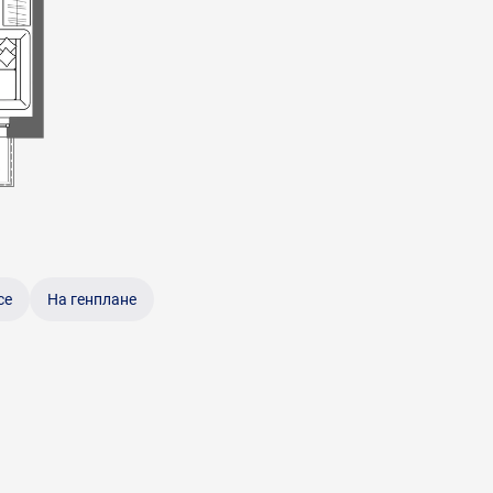
се
На генплане