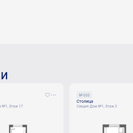
ки
№ 655
Столица
 №1, Этаж 17
Секция Дом №1, Этаж 3