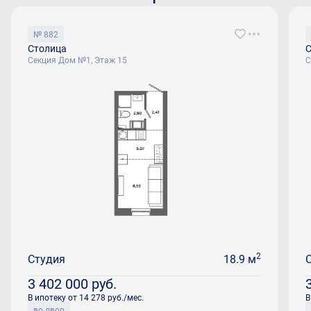
№ 882
Столица
С
Секция Дом №1, Этаж 15
С
2
Студия
18.9 м
3 402 000
руб.
В ипотеку от 14 278 руб./мес.
В
во двор