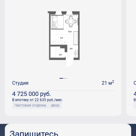
2
Студия
21 м
4 725 000
руб.
В ипотеку от 22 635 руб./мес.
В
Чистовая отделка
двор
Запишитесь