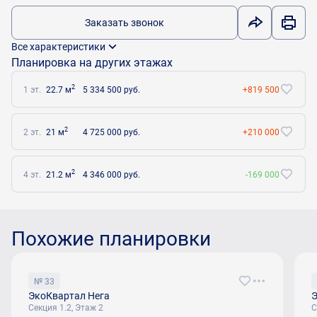
Заказать звонок
Все характеристики
Планировка на других этажах
2
1 эт.
22.7 м
5 334 500 руб.
+819 500
2
2 эт.
21 м
4 725 000 руб.
+210 000
2
4 эт.
21.2 м
4 346 000 руб.
-169 000
Похожие планировки
№ 33
ЭкоКвартал Нега
Э
Секция 1.2, Этаж 2
С