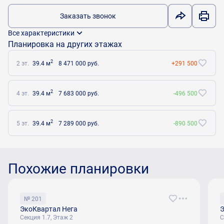
Заказать звонок
Все характеристики
Планировка на других этажах
2
2 эт.
39.4 м
8 471 000 руб.
+291 500
2
4 эт.
39.4 м
7 683 000 руб.
-496 500
2
5 эт.
39.4 м
7 289 000 руб.
-890 500
Похожие планировки
№ 201
ЭкоКвартал Нега
Э
Секция 1.7, Этаж 2
С