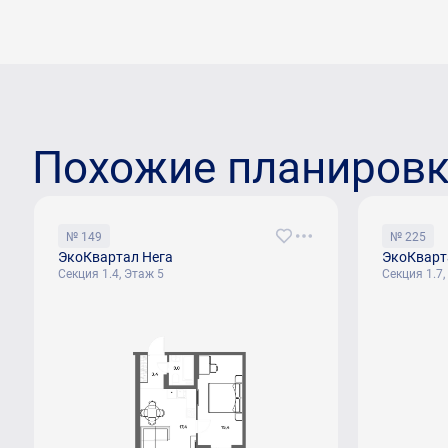
Похожие планиров
№ 149
№ 225
ЭкоКвартал Нега
ЭкоКварт
Секция 1.4, Этаж 5
Секция 1.7,