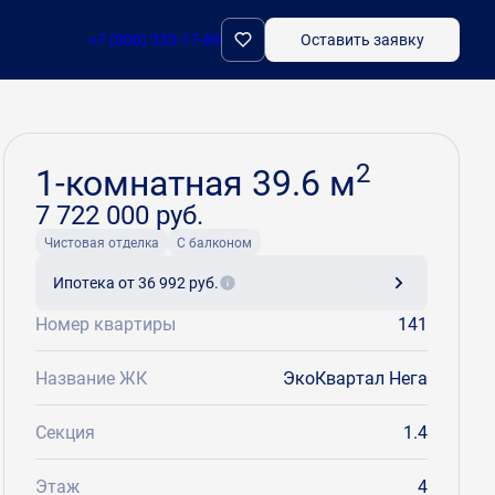
+7 (800) 333-17-89
Оставить заявку
Забронировать
2
1-комнатная 39.6 м
7 722 000 руб.
Чистовая отделка
С балконом
Ипотека
от 36 992 руб.
Номер квартиры
141
Название ЖК
ЭкоКвартал Нега
Секция
1.4
Этаж
4