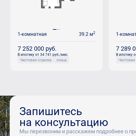
2
1-комнатная
39.2 м
1-комна
7 252 000
руб.
7 289 
В ипотеку от 34 741 руб./мес.
В ипотеку о
Чистовая отделка
улица
Чистовая
Запишитесь
на консультацию
Мы перезвоним и расскажем подробнее о пр