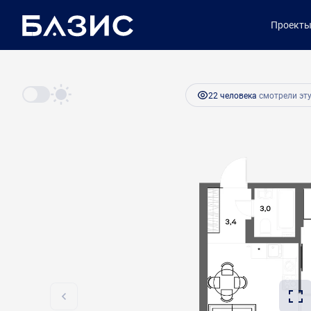
2
1-комнатная
39.6 м
7 722 000 руб.
Проект
Ипотека
от 
22 человекa
смотрели эту