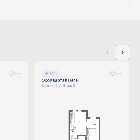
№ 209
ЭкоКвартал Нега
Секция 1.7, Этаж 3