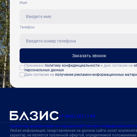
Имя
Tелефон
Заказать звонок
Принимаю
политику конфиденциальности
и даю согласие на
о
персональных данных
Даю согласие на
получение рекламно-информационных матер
+7 (800) 333-17-89
Проектная документация на наш дом.рф
Политика конфиденциальност
Любая информация, представленная на данном сайте, носит исключи
характер, не является публичной офертой, определяемой положениями 