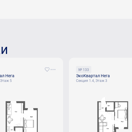
ки
№ 133
ал Нега
ЭкоКвартал Нега
 Этаж 5
Секция 1.4, Этаж 3