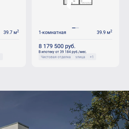
2
2
39.7 м
1-комнатная
39.9 м
8 179 500
руб.
В ипотеку от 39 184 руб./мес.
1
Чистовая отделка
улица
+1