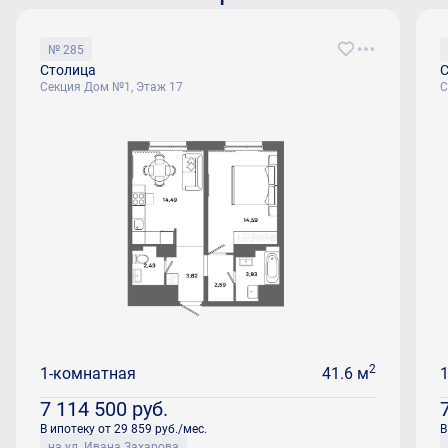
№ 285
Столица
С
Секция Дом №1, Этаж 17
С
2
1-комнатная
41.6 м
7 114 500
руб.
В ипотеку от 29 859 руб./мес.
В
на ул. Ивана Захарова