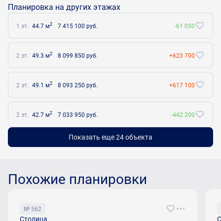
Планировка на других этажах
2
1 эт.
44.7 м
7 415 100 руб.
-61 050
2
2 эт.
49.3 м
8 099 850 руб.
+623 700
2
2 эт.
49.1 м
8 093 250 руб.
+617 100
2
2 эт.
42.7 м
7 033 950 руб.
-442 200
Показать еще 24 объектa
Похожие планировки
№ 562
Столица
С