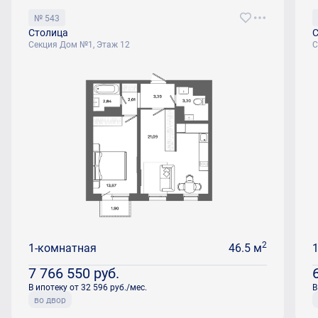
№ 543
Столица
С
Секция Дом №1, Этаж 12
С
2
1-комнатная
46.5 м
7 766 550
руб.
В ипотеку от 32 596 руб./мес.
В
во двор