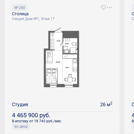
№ 280
Столица
С
Секция Дом №1, Этаж 17
С
2
Студия
26 м
4 465 900
руб.
В ипотеку от 18 743 руб./мес.
В
во двор