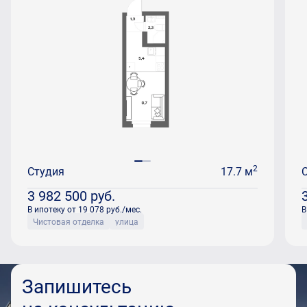
2
Студия
17.7 м
3 982 500
руб.
В ипотеку от 19 078 руб./мес.
В
Чистовая отделка
улица
Запишитесь