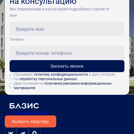
на консультацию
Мы перезвоним и расскажем подробнее о проекте
Имя
Tелефон
Заказать звонок
Принимаю
политику конфиденциальности
и даю согласие
на
обработку персональных данных
Даю согласие на
получение рекламно-информационных
материалов
+7 (800) 333-17-89
Выбрать квартиру