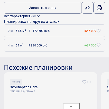
Заказать звонок
Все характеристики
Планировка на других этажах
2
2 эт.
54.5 м
11 172 500 руб.
+545 000
2
4 эт.
54 м
9 990 000 руб.
-637 500
Похожие планировки
№ 121
ЭкоКвартал Нега
Э
Секция 1.4, Этаж 1
С