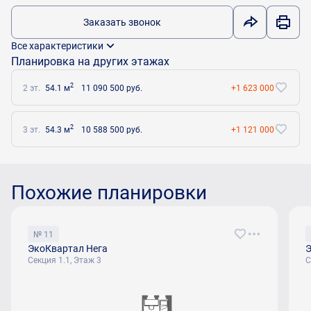
Заказать звонок
Все характеристики
Планировка на других этажах
2
2 эт.
54.1 м
11 090 500 руб.
+1 623 000
2
3 эт.
54.3 м
10 588 500 руб.
+1 121 000
Похожие планировки
№ 11
ЭкоКвартал Нега
Э
Секция 1.1, Этаж 3
С