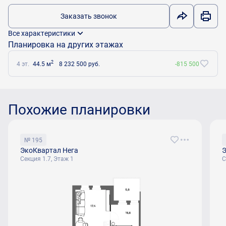
Заказать звонок
Все характеристики
Планировка на других этажах
2
4 эт.
44.5 м
8 232 500 руб.
-815 500
Похожие планировки
№ 195
ЭкоКвартал Нега
Э
Секция 1.7, Этаж 1
С