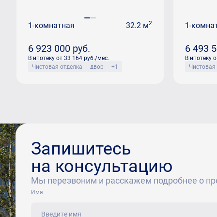
2
1-комнатная
32.2 м
1-комна
6 923 000
руб.
6 493 
В ипотеку от 33 164 руб./мес.
В ипотеку о
Чистовая отделка
двор
+1
Чистовая
Запишитесь
на консультацию
Мы перезвоним и расскажем подробнее о пр
Имя