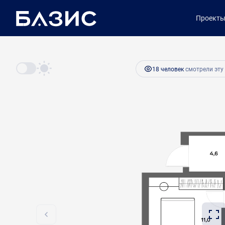
2
1-комнатная
32.8 м
6 724 000 руб.
Проект
Ипотека
от 
18 человек
смотрели эту