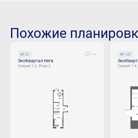
Похожие планиров
№ 31
№ 147
ЭкоКвартал Нега
ЭкоКварт
Секция 1.2, Этаж 2
Секция 1.4,