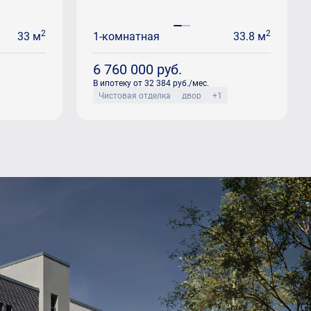
2
2
33 м
1-комнатная
33.8 м
6 760 000
руб.
В ипотеку от 32 384 руб./мес.
Чистовая отделка
двор
+1