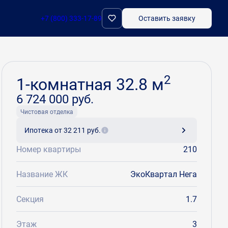
+7 (800) 333-17-89
Оставить заявку
Забронировать
2
1-комнатная 32.8 м
6 724 000 руб.
Чистовая отделка
Ипотека
от 32 211 руб.
Номер квартиры
210
Название ЖК
ЭкоКвартал Нега
Секция
1.7
Этаж
3