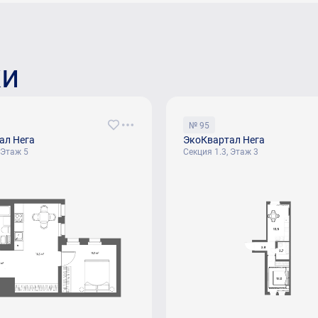
ки
№ 95
ал Нега
ЭкоКвартал Нега
 Этаж 5
Секция 1.3, Этаж 3