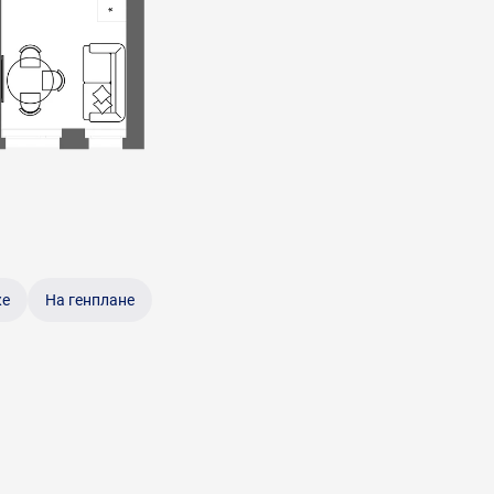
же
На генплане